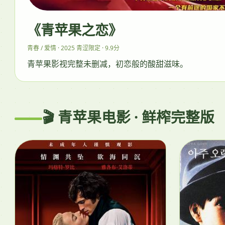
《青苹果之恋》
青春 / 爱情 · 2025 青涩限定 · 9.9分
青苹果影视完整未删减，初恋般的酸甜滋味。
🎬 青苹果电影 · 鲜榨完整版