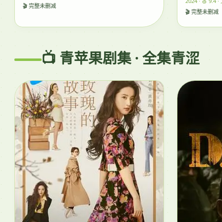
2024 · 🍏 9.4
🎬 完整未删减
🎬 完整未删减
📺 青苹果剧集 · 全集青涩