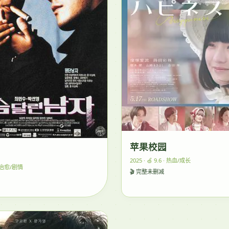
苹果校园
2025 · 🍏 9.6 · 热血/成长
 · 治愈/剧情
🎬 完整未删减