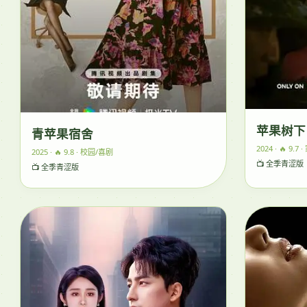
苹果树下
青苹果宿舍
2024 · 🔥 9.7
2025 · 🔥 9.8 · 校园/喜剧
📺 全季青涩版
📺 全季青涩版